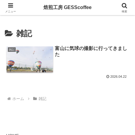
工夫と手間で、価格以上の一杯を
焙煎工房 GESScoffee
メニュー
検索
雑記
富山に気球の撮影に行ってきまし
雑記
た
2026.04.22
ホーム
雑記